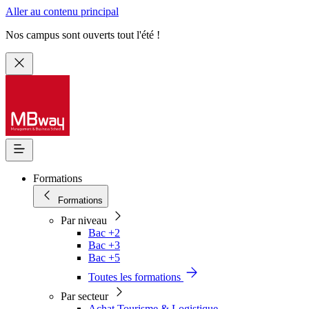
Aller au contenu principal
Nos campus sont ouverts tout l'été !
Formations
Formations
Par niveau
Bac +2
Bac +3
Bac +5
Toutes les formations
Par secteur
Achat Tourisme & Logistique