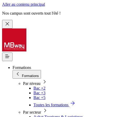
Aller au contenu principal
Nos campus sont ouverts tout l'été !
Formations
Formations
Par niveau
Bac +2
Bac +3
Bac +5
Toutes les formations
Par secteur
Achat Tourisme & Logistique