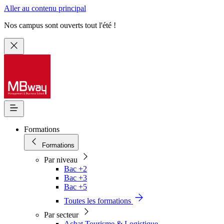
Aller au contenu principal
Nos campus sont ouverts tout l'été !
Formations
Formations
Par niveau
Bac +2
Bac +3
Bac +5
Toutes les formations
Par secteur
Achat Tourisme & Logistique