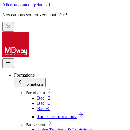
Aller au contenu principal
Nos campus sont ouverts tout l'été !
Formations
Formations
Par niveau
Bac +2
Bac +3
Bac +5
Toutes les formations
Par secteur
Achat Tourisme & Logistique