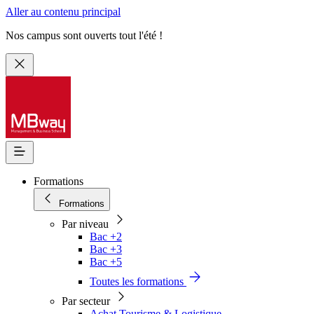
Aller au contenu principal
Nos campus sont ouverts tout l'été !
Formations
Formations
Par niveau
Bac +2
Bac +3
Bac +5
Toutes les formations
Par secteur
Achat Tourisme & Logistique