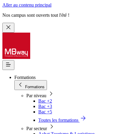
Aller au contenu principal
Nos campus sont ouverts tout l'été !
Formations
Formations
Par niveau
Bac +2
Bac +3
Bac +5
Toutes les formations
Par secteur
Achat Tourisme & Logistique