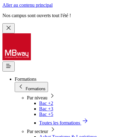
Aller au contenu principal
Nos campus sont ouverts tout l'été !
Formations
Formations
Par niveau
Bac +2
Bac +3
Bac +5
Toutes les formations
Par secteur
Achat Tourisme & Logistique