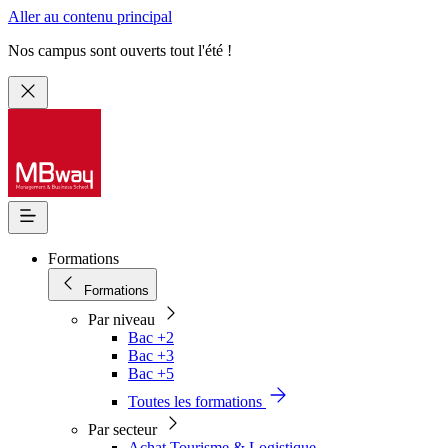
Aller au contenu principal
Nos campus sont ouverts tout l'été !
Formations
Formations
Par niveau
Bac +2
Bac +3
Bac +5
Toutes les formations
Par secteur
Achat Tourisme & Logistique