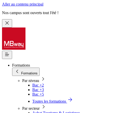
Aller au contenu principal
Nos campus sont ouverts tout l'été !
Formations
Formations
Par niveau
Bac +2
Bac +3
Bac +5
Toutes les formations
Par secteur
Achat Tourisme & Logistique