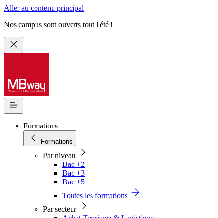
Aller au contenu principal
Nos campus sont ouverts tout l'été !
Formations
Formations
Par niveau
Bac +2
Bac +3
Bac +5
Toutes les formations
Par secteur
Achat Tourisme & Logistique