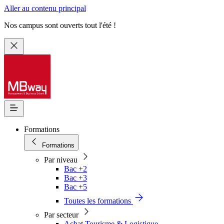
Aller au contenu principal
Nos campus sont ouverts tout l'été !
Formations
Formations
Par niveau
Bac +2
Bac +3
Bac +5
Toutes les formations
Par secteur
Achat Tourisme & Logistique