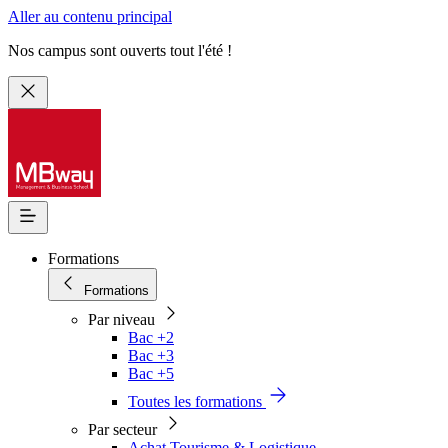
Aller au contenu principal
Nos campus sont ouverts tout l'été !
Formations
Formations
Par niveau
Bac +2
Bac +3
Bac +5
Toutes les formations
Par secteur
Achat Tourisme & Logistique