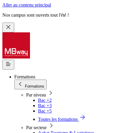
Aller au contenu principal
Nos campus sont ouverts tout l'été !
Formations
Formations
Par niveau
Bac +2
Bac +3
Bac +5
Toutes les formations
Par secteur
Achat Tourisme & Logistique