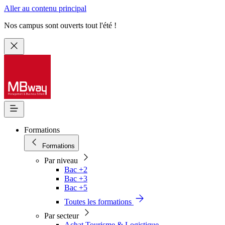
Aller au contenu principal
Nos campus sont ouverts tout l'été !
Formations
Formations
Par niveau
Bac +2
Bac +3
Bac +5
Toutes les formations
Par secteur
Achat Tourisme & Logistique