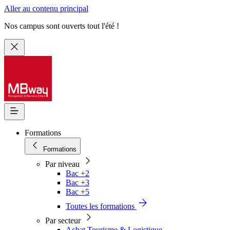
Aller au contenu principal
Nos campus sont ouverts tout l'été !
Formations
Formations
Par niveau
Bac +2
Bac +3
Bac +5
Toutes les formations
Par secteur
Achat Tourisme & Logistique