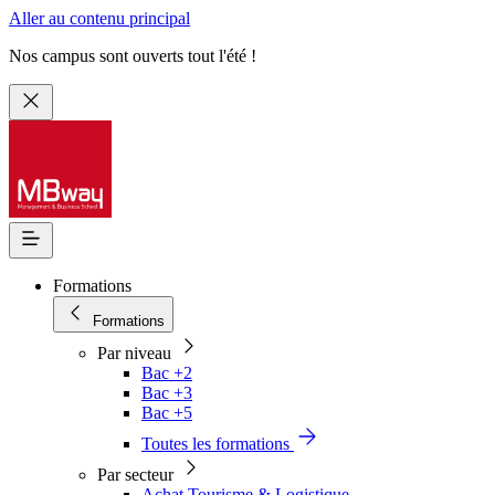
Aller au contenu principal
Nos campus sont ouverts tout l'été !
Formations
Formations
Par niveau
Bac +2
Bac +3
Bac +5
Toutes les formations
Par secteur
Achat Tourisme & Logistique