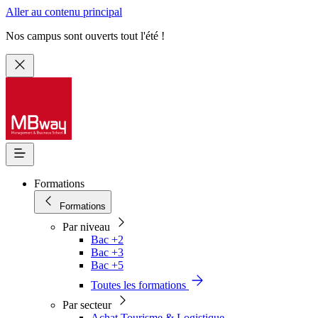
Aller au contenu principal
Nos campus sont ouverts tout l'été !
Formations
Formations
Par niveau
Bac +2
Bac +3
Bac +5
Toutes les formations
Par secteur
Achat Tourisme & Logistique