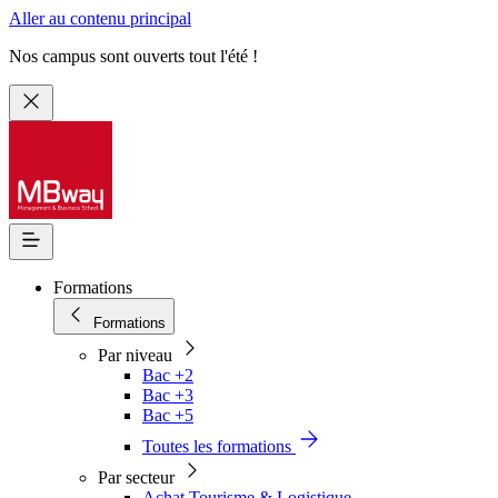
Aller au contenu principal
Nos campus sont ouverts tout l'été !
Formations
Formations
Par niveau
Bac +2
Bac +3
Bac +5
Toutes les formations
Par secteur
Achat Tourisme & Logistique