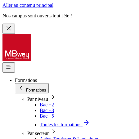
Aller au contenu principal
Nos campus sont ouverts tout l'été !
Formations
Formations
Par niveau
Bac +2
Bac +3
Bac +5
Toutes les formations
Par secteur
Achat Tourisme & Logistique