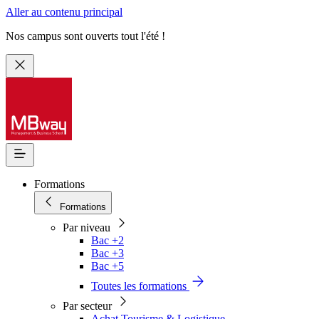
Aller au contenu principal
Nos campus sont ouverts tout l'été !
Formations
Formations
Par niveau
Bac +2
Bac +3
Bac +5
Toutes les formations
Par secteur
Achat Tourisme & Logistique