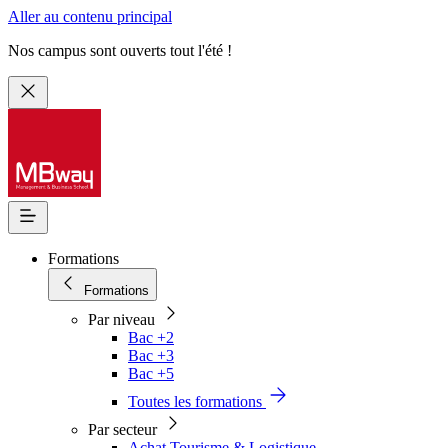
Aller au contenu principal
Nos campus sont ouverts tout l'été !
Formations
Formations
Par niveau
Bac +2
Bac +3
Bac +5
Toutes les formations
Par secteur
Achat Tourisme & Logistique