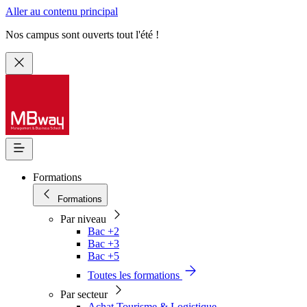
Aller au contenu principal
Nos campus sont ouverts tout l'été !
Formations
Formations
Par niveau
Bac +2
Bac +3
Bac +5
Toutes les formations
Par secteur
Achat Tourisme & Logistique