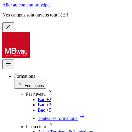
Aller au contenu principal
Nos campus sont ouverts tout l'été !
Formations
Formations
Par niveau
Bac +2
Bac +3
Bac +5
Toutes les formations
Par secteur
Achat Tourisme & Logistique