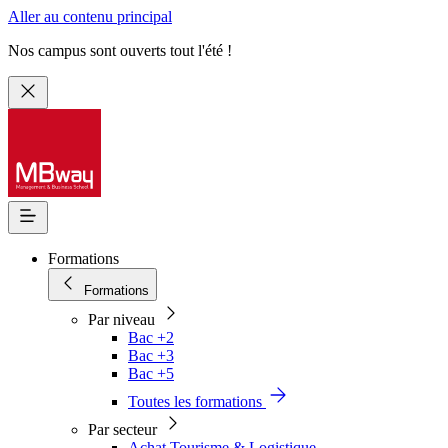
Aller au contenu principal
Nos campus sont ouverts tout l'été !
Formations
Formations
Par niveau
Bac +2
Bac +3
Bac +5
Toutes les formations
Par secteur
Achat Tourisme & Logistique