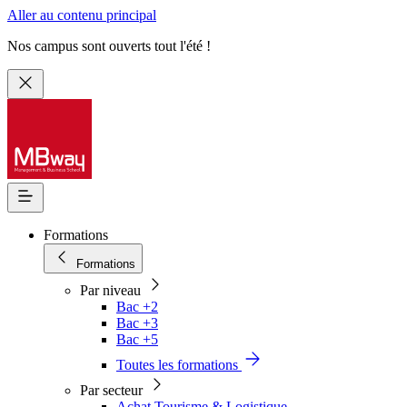
Aller au contenu principal
Nos campus sont ouverts tout l'été !
Formations
Formations
Par niveau
Bac +2
Bac +3
Bac +5
Toutes les formations
Par secteur
Achat Tourisme & Logistique