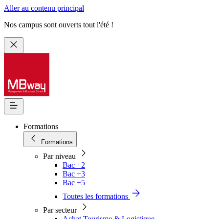
Aller au contenu principal
Nos campus sont ouverts tout l'été !
Formations
Formations
Par niveau
Bac +2
Bac +3
Bac +5
Toutes les formations
Par secteur
Achat Tourisme & Logistique