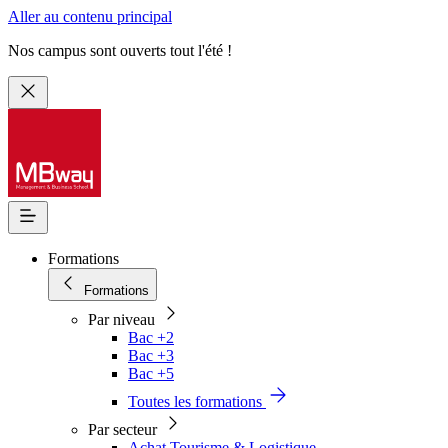
Aller au contenu principal
Nos campus sont ouverts tout l'été !
Formations
Formations
Par niveau
Bac +2
Bac +3
Bac +5
Toutes les formations
Par secteur
Achat Tourisme & Logistique