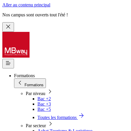
Aller au contenu principal
Nos campus sont ouverts tout l'été !
Formations
Formations
Par niveau
Bac +2
Bac +3
Bac +5
Toutes les formations
Par secteur
Achat Tourisme & Logistique