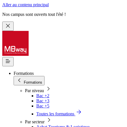
Aller au contenu principal
Nos campus sont ouverts tout l'été !
Formations
Formations
Par niveau
Bac +2
Bac +3
Bac +5
Toutes les formations
Par secteur
Achat Tourisme & Logistique