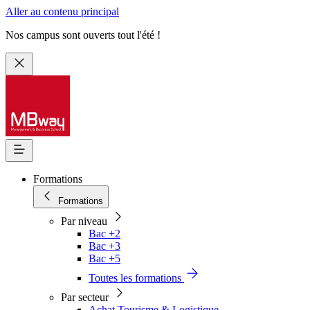
Aller au contenu principal
Nos campus sont ouverts tout l'été !
Formations
Formations
Par niveau
Bac +2
Bac +3
Bac +5
Toutes les formations
Par secteur
Achat Tourisme & Logistique