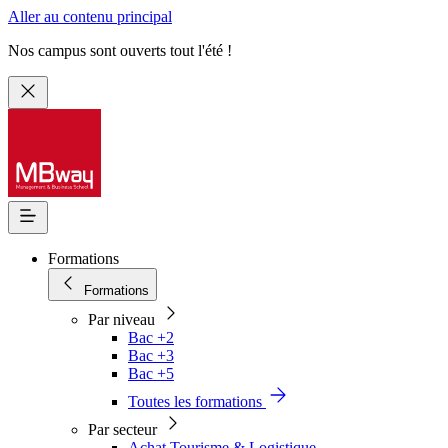
Aller au contenu principal
Nos campus sont ouverts tout l'été !
Formations
Formations
Par niveau
Bac +2
Bac +3
Bac +5
Toutes les formations
Par secteur
Achat Tourisme & Logistique