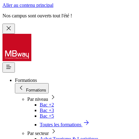
Aller au contenu principal
Nos campus sont ouverts tout l'été !
Formations
Formations
Par niveau
Bac +2
Bac +3
Bac +5
Toutes les formations
Par secteur
Achat Tourisme & Logistique