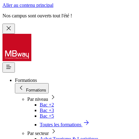
Aller au contenu principal
Nos campus sont ouverts tout l'été !
Formations
Formations
Par niveau
Bac +2
Bac +3
Bac +5
Toutes les formations
Par secteur
Achat Tourisme & Logistique