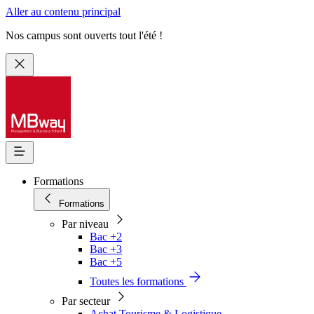
Aller au contenu principal
Nos campus sont ouverts tout l'été !
Formations
Formations
Par niveau
Bac +2
Bac +3
Bac +5
Toutes les formations
Par secteur
Achat Tourisme & Logistique