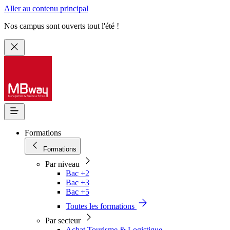
Aller au contenu principal
Nos campus sont ouverts tout l'été !
Formations
Formations
Par niveau
Bac +2
Bac +3
Bac +5
Toutes les formations
Par secteur
Achat Tourisme & Logistique