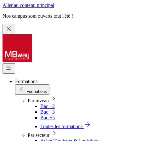
Aller au contenu principal
Nos campus sont ouverts tout l'été !
Formations
Formations
Par niveau
Bac +2
Bac +3
Bac +5
Toutes les formations
Par secteur
Achat Tourisme & Logistique