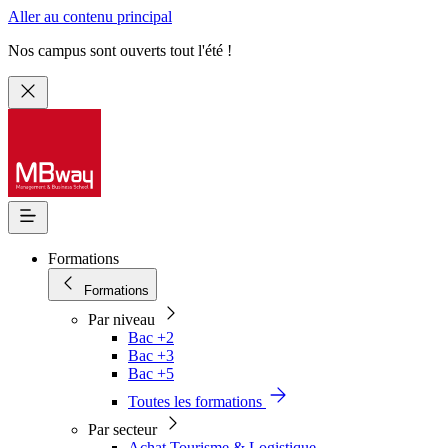
Aller au contenu principal
Nos campus sont ouverts tout l'été !
Formations
Formations
Par niveau
Bac +2
Bac +3
Bac +5
Toutes les formations
Par secteur
Achat Tourisme & Logistique