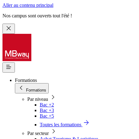
Aller au contenu principal
Nos campus sont ouverts tout l'été !
Formations
Formations
Par niveau
Bac +2
Bac +3
Bac +5
Toutes les formations
Par secteur
Achat Tourisme & Logistique