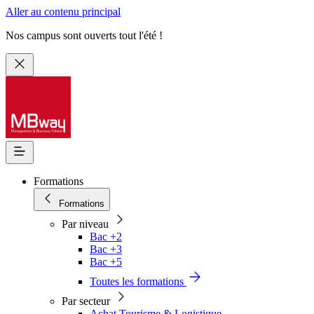
Aller au contenu principal
Nos campus sont ouverts tout l'été !
Formations
Formations
Par niveau
Bac +2
Bac +3
Bac +5
Toutes les formations
Par secteur
Achat Tourisme & Logistique