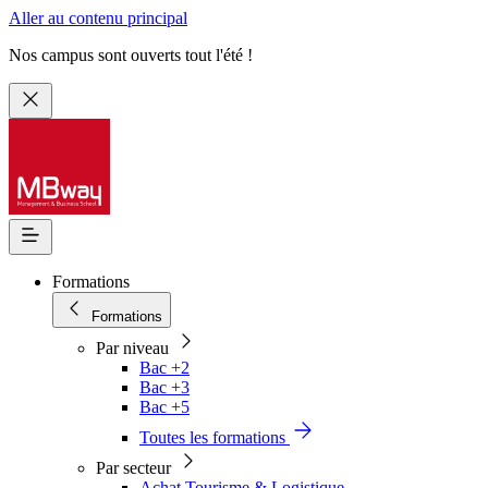
Aller au contenu principal
Nos campus sont ouverts tout l'été !
Formations
Formations
Par niveau
Bac +2
Bac +3
Bac +5
Toutes les formations
Par secteur
Achat Tourisme & Logistique