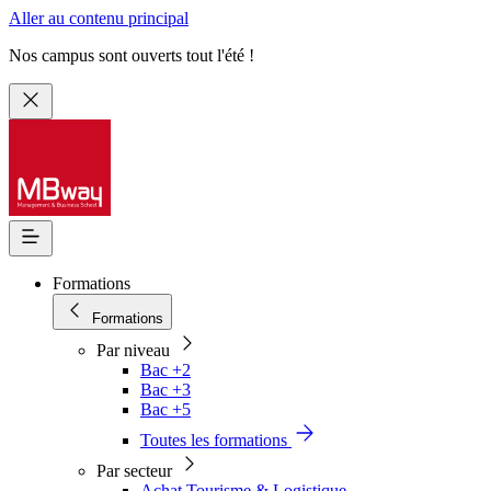
Aller au contenu principal
Nos campus sont ouverts tout l'été !
Formations
Formations
Par niveau
Bac +2
Bac +3
Bac +5
Toutes les formations
Par secteur
Achat Tourisme & Logistique