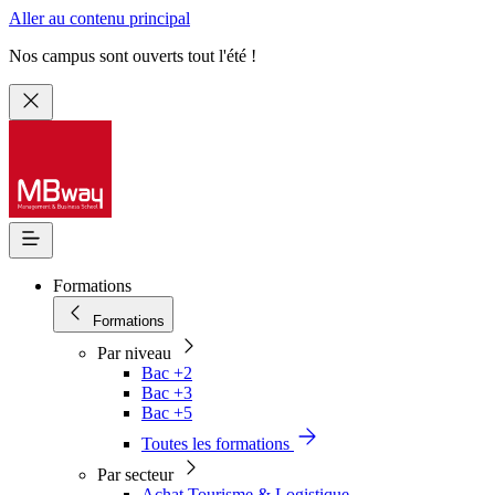
Aller au contenu principal
Nos campus sont ouverts tout l'été !
Formations
Formations
Par niveau
Bac +2
Bac +3
Bac +5
Toutes les formations
Par secteur
Achat Tourisme & Logistique