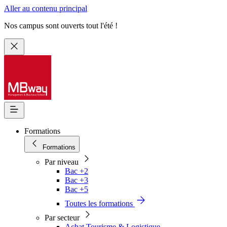
Aller au contenu principal
Nos campus sont ouverts tout l'été !
Formations
Formations
Par niveau
Bac +2
Bac +3
Bac +5
Toutes les formations
Par secteur
Achat Tourisme & Logistique