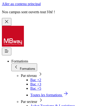
Aller au contenu principal
Nos campus sont ouverts tout l'été !
Formations
Formations
Par niveau
Bac +2
Bac +3
Bac +5
Toutes les formations
Par secteur
Achat Tourisme & Logistique