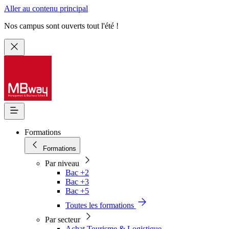
Aller au contenu principal
Nos campus sont ouverts tout l'été !
Formations
Formations
Par niveau
Bac +2
Bac +3
Bac +5
Toutes les formations
Par secteur
Achat Tourisme & Logistique