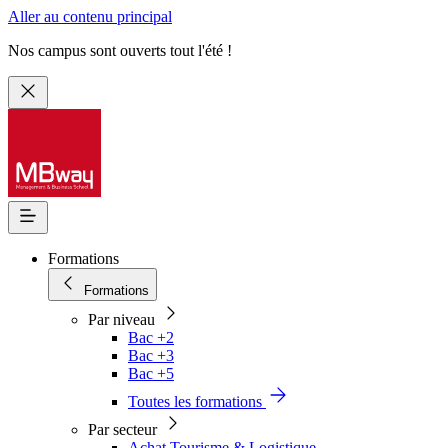
Aller au contenu principal
Nos campus sont ouverts tout l'été !
Formations
Formations
Par niveau
Bac +2
Bac +3
Bac +5
Toutes les formations
Par secteur
Achat Tourisme & Logistique