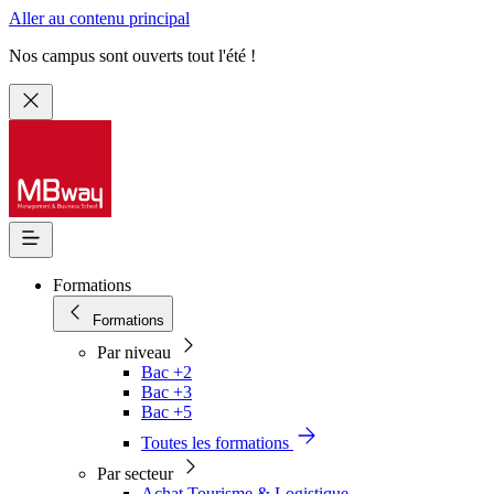
Aller au contenu principal
Nos campus sont ouverts tout l'été !
Formations
Formations
Par niveau
Bac +2
Bac +3
Bac +5
Toutes les formations
Par secteur
Achat Tourisme & Logistique