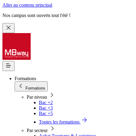
Aller au contenu principal
Nos campus sont ouverts tout l'été !
Formations
Formations
Par niveau
Bac +2
Bac +3
Bac +5
Toutes les formations
Par secteur
Achat Tourisme & Logistique