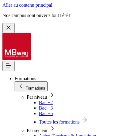
Aller au contenu principal
Nos campus sont ouverts tout l'été !
Formations
Formations
Par niveau
Bac +2
Bac +3
Bac +5
Toutes les formations
Par secteur
Achat Tourisme & Logistique