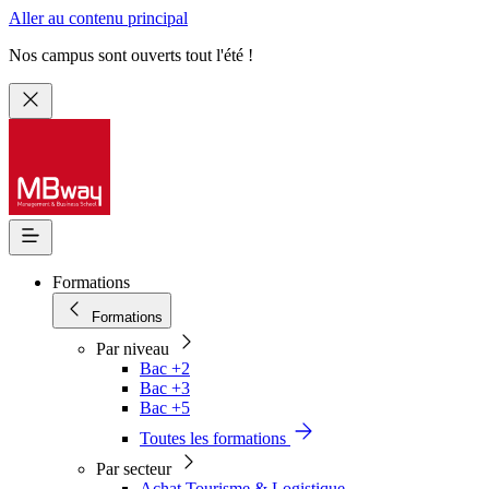
Aller au contenu principal
Nos campus sont ouverts tout l'été !
Formations
Formations
Par niveau
Bac +2
Bac +3
Bac +5
Toutes les formations
Par secteur
Achat Tourisme & Logistique